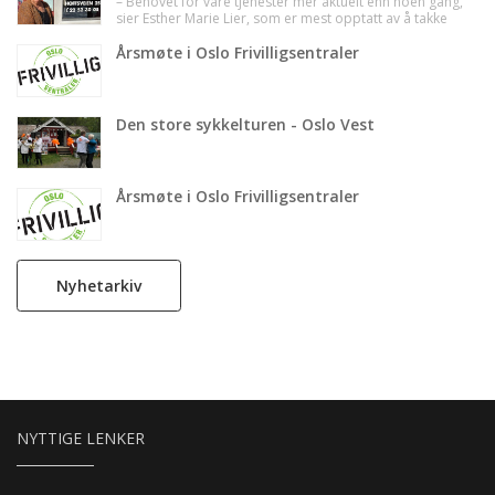
– Behovet for våre tjenester mer aktuelt enn noen gang,
sier Esther Marie Lier, som er mest opptatt av å takke
etter 16 år som frivilligsjef i Bydel Ullern.
Årsmøte i Oslo Frivilligsentraler
Den store sykkelturen - Oslo Vest
Årsmøte i Oslo Frivilligsentraler
Nyhetarkiv
NYTTIGE LENKER